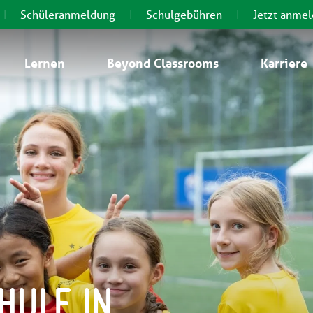
Schüleranmeldung
Schulgebühren
Jetzt anme
Lernen
Beyond Classrooms
Karriere
HULE IN