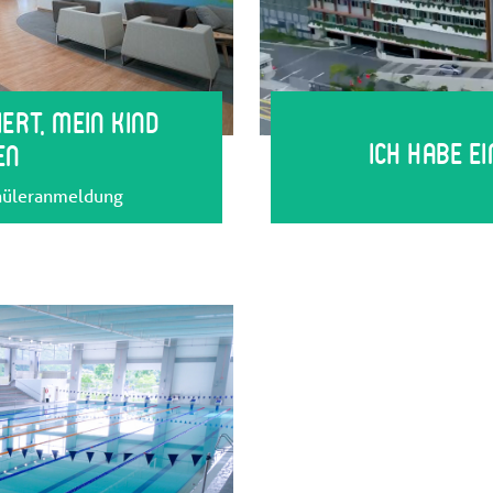
iert, mein Kind
Ich habe e
en
chüleranmeldung
siehe Kontaktdaten unten