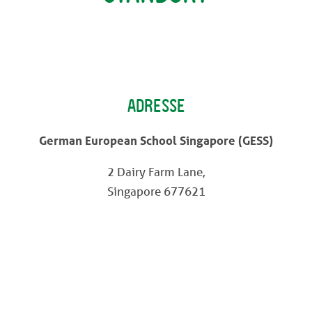
reich (Raum C209):
ossen
VIP-Büro
1):
ADRESSE
chulferien)
 E501):
German European School Singapore (GESS)
2 Dairy Farm Lane,
chulferien)
Singapore 677621
hr
Uhr (während der Schulferien)