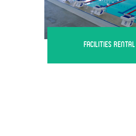
First Name / Vorname
Last Name / Nachname
Telephone Number / Telefonnummer
Email
Preferred mode of communication: / B
Type of Enquiry: / Art der Anfrage:
Facilities Renta
How did you learn about GESS? / Wie
Comment