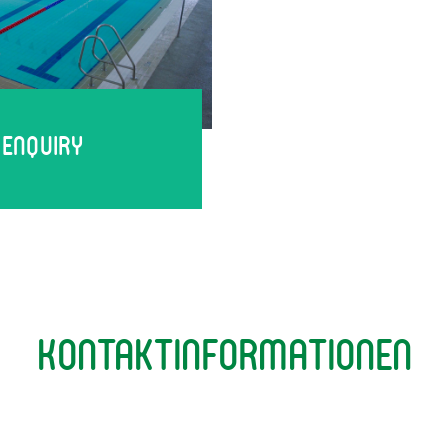
itte antworten Sie mir per:
l Enquiry
 haben Sie von der GESS erfahren?
Kontakt­informationen